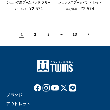
ンニング用アームバンド ブルー
ンニング用アームバンド レッド
通
セ
通
セ
¥2,574
¥2,574
¥3,960
¥3,960
常
ー
常
ー
価
ル
価
ル
格
価
格
価
格
格
1
2
3
…
13
Facebook
Instagram
YouTube
X
LINE
ブランド
(Twitter)
アウトレット