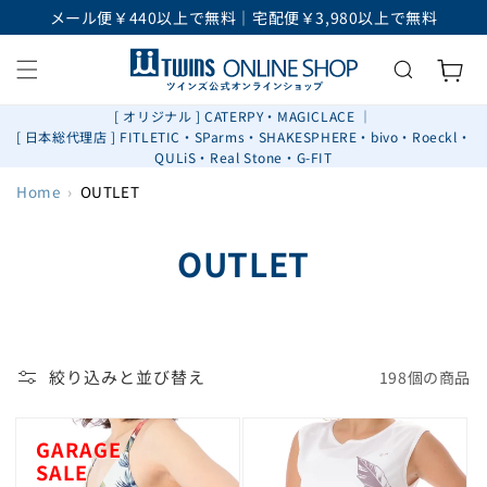
コンテンツに進
メール便￥440以上で無料｜宅配便￥3,980以上で無料
む
カ
ー
ト
[ オリジナル ] CATERPY・MAGICLACE ｜
[ 日本総代理店 ] FITLETIC・SParms・SHAKESPHERE・bivo・Roeckl・
QULiS・Real Stone・G-FIT
Home
OUTLET
OUTLET
コ
レ
ク
シ
ョ
ン
絞り込みと並び替え
198個の商品
:
GARAGE
SALE