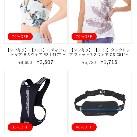
70%OFF
70%OFF
【シワ有り】 【0101】ミディアム
【シワ有り】 【0153】タンクトッ
トップ ヨガウェア RS-L477T
プ フィットネスウェア OS-C011TT
RealStone リアルストーン Sサイズ
Lサイズ ホワイト ジーフィット ア
通
セ
通
セ
¥2,607
¥1,716
¥8,690
¥5,720
ホワイト アウトレット
ウトレット
常
ー
常
ー
価
ル
価
ル
格
価
格
価
格
格
35%OFF
40%OFF