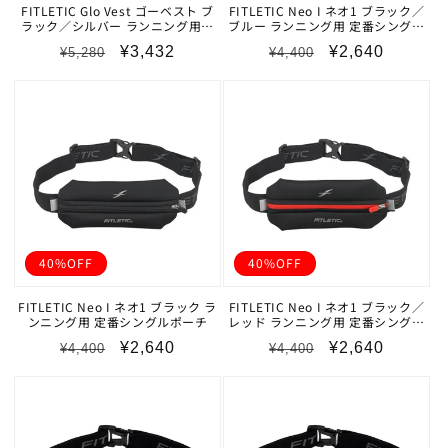
FITLETIC Glo Vest ゴーベスト ブ
FITLETIC Neo I ネオ1 ブラック／
ラック／シルバー ランニング用ベ
ブルー ランニング用 定番シングル
スト
ポーチ
通
セ
通
セ
¥3,432
¥2,640
¥5,280
¥4,400
常
ー
常
ー
価
ル
価
ル
格
価
格
価
格
格
40%OFF
40%OFF
FITLETIC Neo I ネオ1 ブラック ラ
FITLETIC Neo I ネオ1 ブラック／
ンニング用 定番シングルポーチ
レッド ランニング用 定番シングル
ポーチ
通
セ
通
セ
¥2,640
¥2,640
¥4,400
¥4,400
常
ー
常
ー
価
ル
価
ル
格
価
格
価
格
格