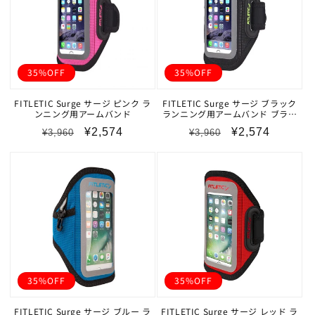
35%OFF
35%OFF
FITLETIC Surge サージ ピンク ラ
FITLETIC Surge サージ ブラック
ンニング用アームバンド
ランニング用アームバンド ブラッ
ク
通
セ
通
セ
¥2,574
¥2,574
¥3,960
¥3,960
常
ー
常
ー
価
ル
価
ル
格
価
格
価
格
格
35%OFF
35%OFF
FITLETIC Surge サージ ブルー ラ
FITLETIC Surge サージ レッド ラ